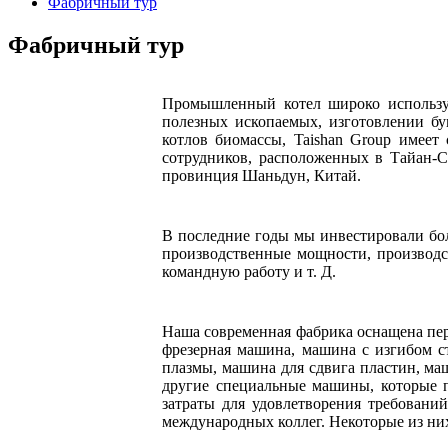
Фабричный тур
Фабричный тур
Промышленный котел широко используе
полезных ископаемых, изготовлении бу
котлов биомассы, Taishan Group имеет
сотрудников, расположенных в Тайан-С
провинция Шаньдун, Китай.
В последние годы мы инвестировали бо
производственные мощности, производст
командную работу и т. Д.
Наша современная фабрика оснащена пер
фрезерная машина, машина с изгибом с
плазмы, машина для сдвига пластин, ма
другие специальные машины, которые п
затраты для удовлетворения требован
международных коллег. Некоторые из ни