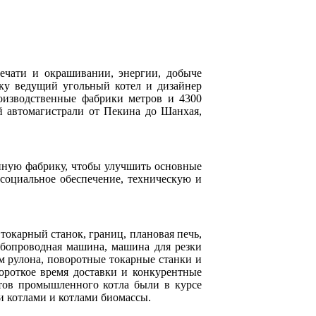
ечати и окрашивании, энергии, добыче
ьку ведущий угольный котел и дизайнер
роизводственные фабрики метров и 4300
й автомагистрали от Пекина до Шанхая,
нную фабрику, чтобы улучшить основные
 социальное обеспечение, техническую и
окарный станок, границ, плановая печь,
убопроводная машина, машина для резки
м рулона, поворотные токарные станки и
ороткое время доставки и конкурентные
тов промышленного котла были в курсе
 котлами и котлами биомассы.