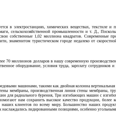
тся в электростанциях, химических веществах, текстиле и п
маги, сельскохозяйственной промышленности и т. Д., Поскол
 свои собственные 1,02 миллиона квадратов. Современные п
ити, знаменитом туристическом городе недалеко от скоростно
лее 70 миллионов долларов в нашу современную производстве
венное оборудование, условия труда, зарплату сотрудников и
едовыми машинами, такими как двойная колонна вертикальная т
тены мембраны, производственная линия стены мембраны, тр
шин для радиального бурения, Три изгибающих машин с изгибо
омогают нам сохранить высокое качество продукции, более к
ий наших клиентов по всему миру. Большинство наших продук
х наслаждались лидированными позициями, особенно угольными