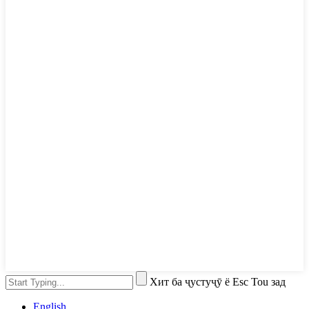
Хит ба ҷустуҷӯ ё Esc Tou зад
English