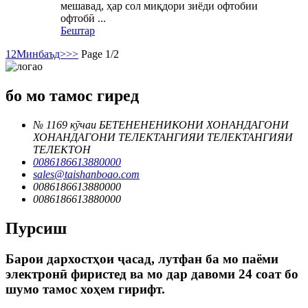
мешавад, ҳар сол миқдори зиёди офтобии
офтобӣ ...
Бештар
1
2
Минбаъд>
>>
Page 1/2
бо мо тамос гиред
№ 1169 кӯчаи БЕТЕНЕНЕНИКОНИ ХОНАНДАГОНИ
ХОНАНДАГОНИ ТЕЛЕКТАНГИЯИ ТЕЛЕКТАНГИЯИ
ТЕЛЕКТОН
0086186613880000
sales@taishanboao.com
0086186613880000
0086186613880000
Пурсиш
Барои дархостҳои ҷасад, лутфан ба мо паёми
электронӣ фиристед ва мо дар давоми 24 соат бо
шумо тамос хоҳем гирифт.