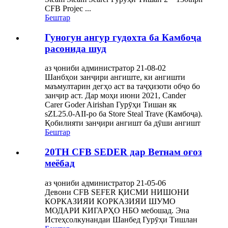
CFB Projec ...
Бештар
Гуногун ангур гудохта ба Камбоҷа
расонида шуд
аз ҷониби администратор 21-08-02
Шанбҳои занҷири ангиште, ки ангишти
маъмултарин дегҳо аст ва таҷҳизоти обҷо бо
занҷир аст. Дар моҳи июни 2021, Cander
Carer Goder Airishan Гурӯҳи Тишан як
sZL25.0-AII-ро ба Store Steal Trave (Камбоҷа).
Қобилияти занҷири ангишт ба дӯши ангишт
Бештар
20TH CFB SEDER дар Ветнам оғоз
меёбад
аз ҷониби администратор 21-05-06
Девони CFB SEFER ҚИСМИ НИШОНИ
КОРКАЗИЯИ КОРКАЗИЯИ ШУМО
МОДАРИ КИГАРҲО НБО мебошад. Эна
Истеҳсолкунандаи Шанбед Гурӯҳи Тишлан