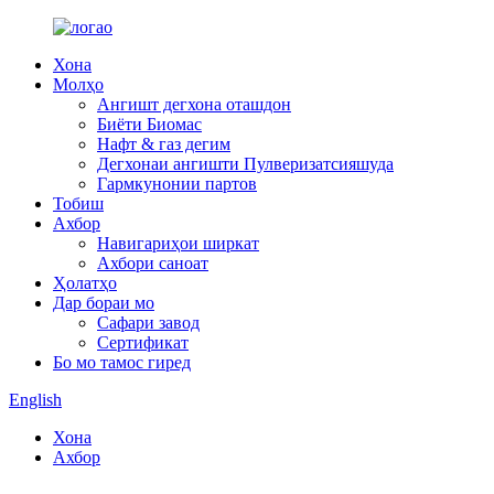
Хона
Молҳо
Ангишт дегхона оташдон
Биёти Биомас
Нафт & газ дегим
Дегхонаи ангишти Пулверизатсияшуда
Гармкунонии партов
Тобиш
Ахбор
Навигариҳои ширкат
Ахбори саноат
Ҳолатҳо
Дар бораи мо
Сафари завод
Сертификат
Бо мо тамос гиред
English
Хона
Ахбор