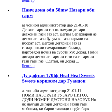
Бештар
Панҷ дона оби 58mw Назари оби
гарм
аз ҷониби администратор дар 21-01-18
Дегҳои гармии газ як намуди дигари
дегхонаи гази газ аст. Дегим Сепарварон аз
дегхонаи гази буғум ва гази гармии газ
иборат аст. Дегҳои дегхонаи газ аз
самаранокии самаранокии баланд,
партовҳои ночиз ва суботи хуб дорад. Номи
дигари дегхонаи гармии гази гази гармии
гази гази газ. Одатан, он дорад ...
Бештар
Ду ҳафтаи 170tф Heal Heal Sweets
Sweets коршоям дар Гуандон
аз ҷониби администратор 21-01-11
НОМИ НАЗОРАТИ ГУЗАРО НИГОҲ
ДОДИ НОМИН ДӮСТОНИ НАЗОРАТ. Ин
як намуди дигари дегхонаи газии газӣ
мебошад, ки барои тавлиди нерӯи барқ ​​