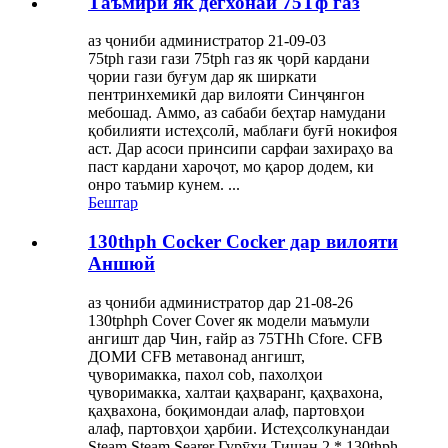
Таъмири як дегхонаи 75Tф газ
аз ҷониби администратор 21-09-03
75tph гази гази 75tph газ як ҷорӣ кардани
ҷории гази буғум дар як ширкати
пентринхемикӣ дар вилояти Синҷянгон
мебошад. Аммо, аз сабаби беҳтар намудани
қобилияти истеҳсолӣ, маблағи буғӣ нокифоя
аст. Дар асоси принсипи сарфаи захираҳо ва
паст кардани хароҷот, мо қарор додем, ки
онро таъмир кунем. ...
Бештар
130thph Cocker Cocker дар вилояти
Аншюй
аз ҷониби администратор дар 21-08-26
130tphph Cover Cover як модели маъмули
ангишт дар Чин, ғайр аз 75THh Cfore. CFB
ДОМИ CFB метавонад ангишт,
ҷуворимакка, пахол cob, пахолҳои
ҷуворимакка, халтаи қаҳваранг, қаҳвахона,
қаҳвахона, боқимондаи алаф, партовҳои
алаф, партовҳои ҳарбии. Истеҳсолкунандаи
Steam Steam Searer Гурӯҳи Тишан 2 * 130thph