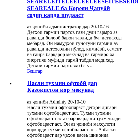
SEARELEITELEELEELEESEITEESEI
SEAREALE ба Кореяи Ҷанубӣ
содир карда шудааст
аз ҷониби администратор дар 20-10-16
Дегҳои гармии партов гази дуди гармро аз
раванди болооб барои тавлиди буғ истифода
мебарад. Он намудҳои гуногуни гармии аз
раванди истеҳсолии пӯлод, кимиёвӣ, семент
ва ғайра барқарор мекунад ва гармиро ба
энергияи муфиди гармӣ табдил медиҳад.
Дегҳои гармии партовҳо ба s ...
Бештар
Насли тухмии офтобӣ дар
Қазоқистон кор мекунад
аз ҷониби Adminty 20-10-10
Насли тухмии офтобпараст дегҳои дигари
тухмии офтобпараст аст. Тухми тухмии
офтобпараст пас аз баровардани тухм ҷилди
офтобпараст аст. Он аз ҷониби маҳсулоти
коркарди тухми офтобпараст аст. Азбаски
офтобпараст дар ҷаҳон васеъ шинонда