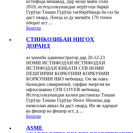
истифода мешавад. Дар моҳи майи соли
2019, истеҳсолкунандаи нерӯгоҳи барқӣ
Гурӯҳи Тишан Гурӯҳи тағйирёбанда ба газ ба
даст овард. Лоиҳа аз ду маҷмӯи 170 тонна
иборат аст ...
Бештар
СТИНКОЗИБАИ НИГОҲ
ДОРАНД
аз ҷониби администратор дар 20-12-23
НОМИ ИСТИФОДАИ ИСТИФОДАИ
ИСТИФОДАИ КИБАТИ CFB НОМИ
ПЕШГИРИИ КОРКУНИИ КОРКУНИИ
КОРКУНИИ НБО мебошад. Он як навъ
баландии самаранокӣ, сарфаи энергия ва
ифлосшавии CFB COVER мебошад.
Истеҳсолкунандаи қолин растаниҳо Тишан
Гурӯҳи Тишан Гурӯҳи Shoce Shourass дар
нимсолаи аввал ба даст овард. Ин як ҳарорат
ва фишор ва фишор аст, д ...
Бештар
ASME