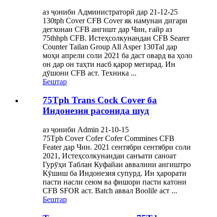
аз ҷониби Администраторӣ дар 21-12-25
130tph Cover CFB Cover як намунаи дигари
дегхонаи CFB ангишт дар Чин, ғайр аз
75thhph CFB. Истеҳсолкунандаи CFB Searer
Counter Tailan Group All Asper 130Tal дар
моҳи апрели соли 2021 ба даст овард ва ҳоло
он дар он таҳти насб қарор мегирад. Ин
дӯшони CFB аст. Техника ...
Бештар
75Tph Trans Cock Cover ба
Индонезия расонида шуд
аз ҷониби Admin 21-10-15
75Tph Cover Cofer Cofer Commines CFB
Feater дар Чин. 2021 сентябри сентябри соли
2021, Истеҳсолкунандаи санъати саноат
Гурӯҳи Таблан Куфайаи аввалини ангиштро
Кӯшиш ба Индонезия супурд. Ин ҳарорати
пасти насли сеюм ва фишори пасти катони
CFB SFOR аст. Batch аввал Boolile аст ...
Бештар