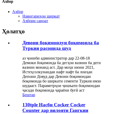
Ахбор
Ахбор
Навигариҳои ширкат
Ахбори саноат
Ҳолатҳо
Девони боқимондуи боқимонда ба
Туркия расонида шуд
аз ҷониби администратор дар 22-08-18
Демоки боқимонда ба дегҳои вазнин ба деги
вазнин монанд аст. Дар моҳи июни 2021,
Истеҳсолкунандаи нафт нафт ба лоиҳаи
Депоии Довуд дар Девони боқимондаи
боқимонда бо ширкати сементи Туркия имзо
шудааст. Параметрҳои ҷишъати боқимондаи
ҷасади боқимонда ҷараёни буғӣ аст
Бештар
130tple Насби Cocker Cocker
Counter дар вилояти Гангкии