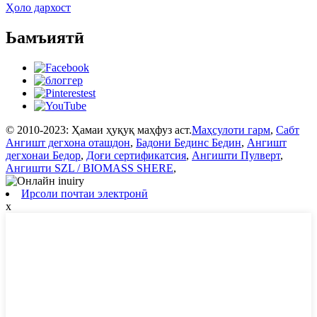
Ҳоло дархост
Ьамъиятӣ
© 2010-2023: Ҳамаи ҳуқуқ маҳфуз аст.
Маҳсулоти гарм
,
Сабт
Ангишт дегхона оташдон
,
Бадони Бединс Бедин
,
Ангишт
дегхонаи Бедор
,
Доғи сертификатсия
,
Ангишти Пулверт
,
Ангишти SZL / BIOMASS SHERE
,
Ирсоли почтаи электронӣ
x