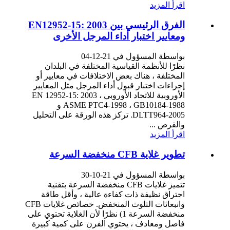
اقرأ المزيد
الفرق الرئيسي بين EN12952-15: 2003
ومعايير اختبار أداء المرجل الأخرى
بواسطة المسؤول في 21-12-04
نظرًا للأنظمة القياسية المختلفة في البلدان
المختلفة ، هناك بعض الاختلافات في معايير أو
إجراءات اختبار قبول أداء المرجل مثل المعايير
الأوروبية للاتحاد الأوروبي EN 12952-15: 2003 ،
ASME PTC4-1998 ، GB10184-1988 و
DLTT964-2005. تركز هذه الورقة على التحليل
والقرص ...
اقرأ المزيد
تطوير غلاية CFB منخفضة السرعة
بواسطة المسؤول في 21-10-30
تتميز غلايات CFB منخفضة السرعة بتقنية
احتراق نظيفة ذات كفاءة عالية ، وأقل طاقة
وانبعاثات التلوث المنخفض. خصائص غلايات CFB
منخفضة السرعة 1) نظرًا لأن الغلاية تحتوي على
فاصل ومعادف ، يحتوي الفرن على كمية كبيرة