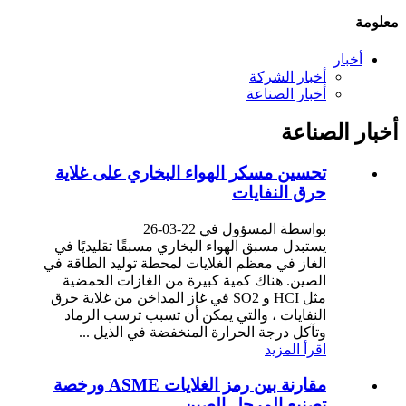
معلومة
أخبار
أخبار الشركة
أخبار الصناعة
أخبار الصناعة
تحسين مسكر الهواء البخاري على غلاية
حرق النفايات
بواسطة المسؤول في 22-03-26
يستبدل مسبق الهواء البخاري مسبقًا تقليديًا في
الغاز في معظم الغلايات لمحطة توليد الطاقة في
الصين. هناك كمية كبيرة من الغازات الحمضية
مثل HCI و SO2 في غاز المداخن من غلاية حرق
النفايات ، والتي يمكن أن تسبب ترسب الرماد
وتآكل درجة الحرارة المنخفضة في الذيل ...
اقرأ المزيد
مقارنة بين رمز الغلايات ASME ورخصة
تصنيع المرجل الصين