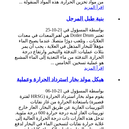
من مواد تخزين الحرارة. هذه المواد المنقولة ...
اقرأ المزيد
بنية طبل المرجل
بواسطة المسؤول في 21-10-25
تعتبر Doiler Drum هي أهم المعدات في معدات
الغلايات ، وتلعب دورًا متصلًا. عندما يصبح الماء
مؤهلاً للبخار المذهل في الغلاية ، يجب أن يمر
بثلاث عمليات: التدفئة والتبخير وارتفاع درجة
الحرارة. التدفئة من ماء التغذية إلى الماء المشبع
هو عملية تسخين. الخامس ...
اقرأ المزيد
هيكل مولد بخار استرداد الحرارة وعملية
بواسطة المسؤول في 21-10-06
يقوم مولد بخار استرداد الحرارة (HRSG لفترة
قصيرة) باستعادة الحرارة من غاز نفايات
التوربينات الغازية عن طريق البخار. الغاز خارج
توربينات الغاز لديه درجة حرارة 600 درجة مئوية.
تدخل هذه الغازات ذات درجة الحرارة العالية إلى
غلاية حرارة نفايات لتسخين الماء في البخار لدفع