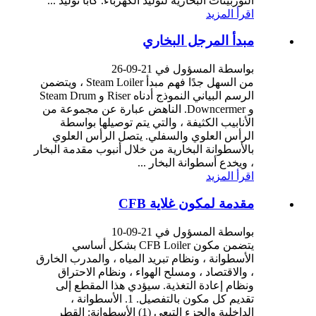
التوربينات البخارية لتوليد الكهرباء. كابا توليد ...
اقرأ المزيد
مبدأ المرجل البخاري
بواسطة المسؤول في 21-09-26
من السهل جدًا فهم مبدأ Steam Loiler ، ويتضمن
الرسم البياني النموذج أدناه Riser و Steam Drum
و Downcermer. الناهض عبارة عن مجموعة من
الأنابيب الكثيفة ، والتي يتم توصيلها بواسطة
الرأس العلوي والسفلي. يتصل الرأس العلوي
بالأسطوانة البخارية من خلال أنبوب مقدمة البخار
، ويخدع أسطوانة البخار ...
اقرأ المزيد
مقدمة لمكون غلاية CFB
بواسطة المسؤول في 21-09-10
يتضمن مكون CFB Loiler بشكل أساسي
الأسطوانة ، ونظام تبريد المياه ، والمدرب الخارق
، والاقتصاد ، ومسلح الهواء ، ونظام الاحتراق
ونظام إعادة التغذية. سيؤدي هذا المقطع إلى
تقديم كل مكون بالتفصيل. 1. الأسطوانة ،
الداخلية والجزء التبعي (1) الأسطوانة: القطر