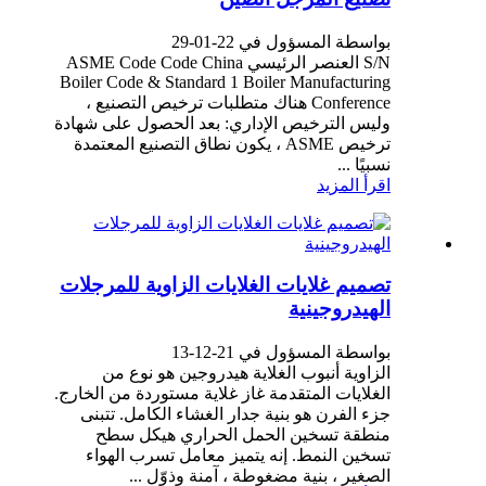
بواسطة المسؤول في 22-01-29
S/N العنصر الرئيسي ASME Code Code China
Boiler Code & Standard 1 Boiler Manufacturing
Conference هناك متطلبات ترخيص التصنيع ،
وليس الترخيص الإداري: بعد الحصول على شهادة
ترخيص ASME ، يكون نطاق التصنيع المعتمدة
نسبيًا ...
اقرأ المزيد
تصميم غلايات الغلايات الزاوية للمرجلات
الهيدروجينية
بواسطة المسؤول في 21-12-13
الزاوية أنبوب الغلاية هيدروجين هو نوع من
الغلايات المتقدمة غاز غلاية مستوردة من الخارج.
جزء الفرن هو بنية جدار الغشاء الكامل. تتبنى
منطقة تسخين الحمل الحراري هيكل سطح
تسخين النمط. إنه يتميز معامل تسرب الهواء
الصغير ، بنية مضغوطة ، آمنة وذوّل ...