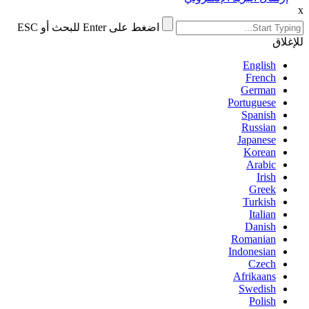
x
اضغط على Enter للبحث أو ESC
للإغلاق
English
French
German
Portuguese
Spanish
Russian
Japanese
Korean
Arabic
Irish
Greek
Turkish
Italian
Danish
Romanian
Indonesian
Czech
Afrikaans
Swedish
Polish