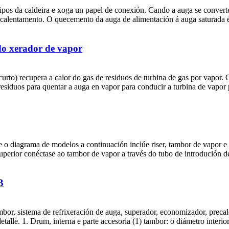
ipos da caldeira e xoga un papel de conexión. Cando a auga se converte
recalentamento. O quecemento da auga de alimentación á auga saturada é
do xerador de vapor
to) recupera a calor do gas de residuos de turbina de gas por vapor. 
 residuos para quentar a auga en vapor para conducir a turbina de vapor 
 e o diagrama de modelos a continuación inclúe riser, tambor de vapor e
superior conéctase ao tambor de vapor a través do tubo de introdución d
B
or, sistema de refrixeración de auga, superador, economizador, precale
alle. 1. Drum, interna e parte accesoria (1) tambor: o diámetro interio