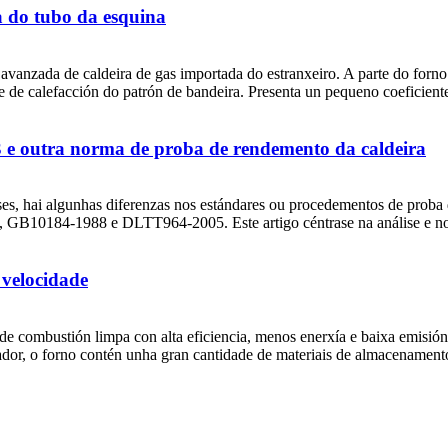
a do tubo da esquina
a avanzada de caldeira de gas importada do estranxeiro. A parte do for
e de calefacción do patrón de bandeira. Presenta un pequeno coeficiente d
3 e outra norma de proba de rendemento da caldeira
íses, hai algunhas diferenzas nos estándares ou procedementos de prob
10184-1988 e DLTT964-2005. Este artigo céntrase na análise e no 
 velocidade
de combustión limpa con alta eficiencia, menos enerxía e baixa emisión
dor, o forno contén unha gran cantidade de materiais de almacenamento d