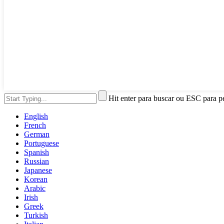
Hit enter para buscar ou ESC para p
English
French
German
Portuguese
Spanish
Russian
Japanese
Korean
Arabic
Irish
Greek
Turkish