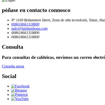
póñase en contacto connosco
Nº 1169 Beitianmen Street, Zona de alta tecnoloxía, Taian, S
008618661318800
sales@taishanboao.com
008618661318800
008618661318800
Consulta
Para consultas de caldeiras, envíenos un correo elect
Consulta agora
Social