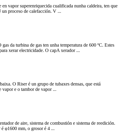
 en vapor superenriquecida cualificada nunha caldeira, ten que
 un proceso de calefacción. V ...
O gas da turbina de gas ten unha temperatura de 600 ºC. Estes
para xerar electricidade. O capA xerador ...
 baixa. O Riser é un grupo de tubaxes densas, que está
e vapor e o tambor de vapor ...
ntador de aire, sistema de combustión e sistema de reedición.
r é φ1600 mm, o grosor é 4 ...