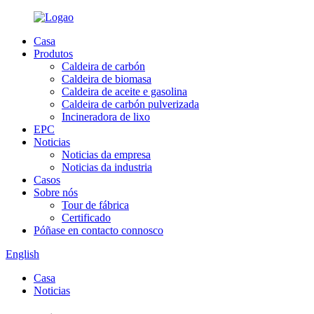
Casa
Produtos
Caldeira de carbón
Caldeira de biomasa
Caldeira de aceite e gasolina
Caldeira de carbón pulverizada
Incineradora de lixo
EPC
Noticias
Noticias da empresa
Noticias da industria
Casos
Sobre nós
Tour de fábrica
Certificado
Póñase en contacto connosco
English
Casa
Noticias