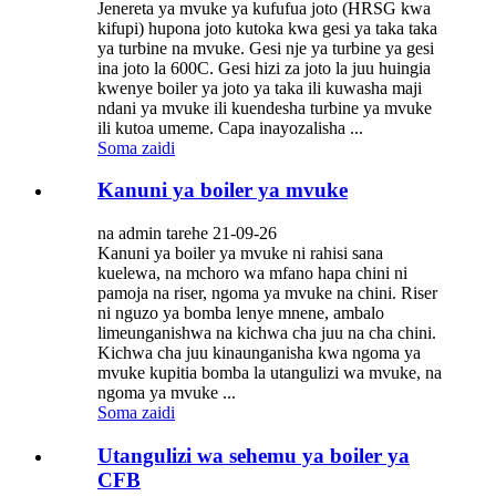
Jenereta ya mvuke ya kufufua joto (HRSG kwa
kifupi) hupona joto kutoka kwa gesi ya taka taka
ya turbine na mvuke. Gesi nje ya turbine ya gesi
ina joto la 600C. Gesi hizi za joto la juu huingia
kwenye boiler ya joto ya taka ili kuwasha maji
ndani ya mvuke ili kuendesha turbine ya mvuke
ili kutoa umeme. Capa inayozalisha ...
Soma zaidi
Kanuni ya boiler ya mvuke
na admin tarehe 21-09-26
Kanuni ya boiler ya mvuke ni rahisi sana
kuelewa, na mchoro wa mfano hapa chini ni
pamoja na riser, ngoma ya mvuke na chini. Riser
ni nguzo ya bomba lenye mnene, ambalo
limeunganishwa na kichwa cha juu na cha chini.
Kichwa cha juu kinaunganisha kwa ngoma ya
mvuke kupitia bomba la utangulizi wa mvuke, na
ngoma ya mvuke ...
Soma zaidi
Utangulizi wa sehemu ya boiler ya
CFB