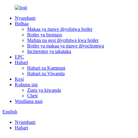
Nyumbani
Bidhaa
Makaa ya mawe iliyofutwa boiler
Boiler ya biomass
Mafuta na gesi iliyofutwa kwa boiler
Boiler ya makaa ya mawe iliyochomwa
Incinerator ya takataka
EPC
Habari
Habari za Kampuni
Habari za Viwanda
Kesi
Kuhusu sisi
Ziara ya kiwanda
Cheti
Wasiliana nasi
English
Nyumbani
Habari