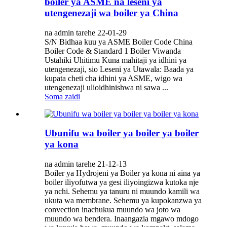
boiler ya ASME na leseni ya
utengenezaji wa boiler ya China
na admin tarehe 22-01-29
S/N Bidhaa kuu ya ASME Boiler Code China
Boiler Code & Standard 1 Boiler Viwanda
Ustahiki Uhitimu Kuna mahitaji ya idhini ya
utengenezaji, sio Leseni ya Utawala: Baada ya
kupata cheti cha idhini ya ASME, wigo wa
utengenezaji ulioidhinishwa ni sawa ...
Soma zaidi
Ubunifu wa boiler ya boiler ya boiler
ya kona
na admin tarehe 21-12-13
Boiler ya Hydrojeni ya Boiler ya kona ni aina ya
boiler iliyofutwa ya gesi iliyoingizwa kutoka nje
ya nchi. Sehemu ya tanuru ni muundo kamili wa
ukuta wa membrane. Sehemu ya kupokanzwa ya
convection inachukua muundo wa joto wa
muundo wa bendera. Inaangazia mgawo mdogo