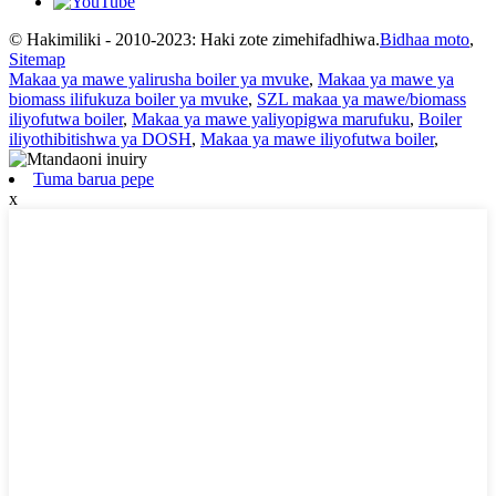
© Hakimiliki - 2010-2023: Haki zote zimehifadhiwa.
Bidhaa moto
,
Sitemap
Makaa ya mawe yalirusha boiler ya mvuke
,
Makaa ya mawe ya
biomass ilifukuza boiler ya mvuke
,
SZL makaa ya mawe/biomass
iliyofutwa boiler
,
Makaa ya mawe yaliyopigwa marufuku
,
Boiler
iliyothibitishwa ya DOSH
,
Makaa ya mawe iliyofutwa boiler
,
Tuma barua pepe
x