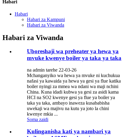
Habari
Habari
Habari za Kampuni
Habari za Viwanda
Habari za Viwanda
Uboreshaji wa preheater ya hewa ya
mvuke kwenye boiler ya taka ya taka
na admin tarehe 22-03-26
Mchanganyiko wa hewa ya mvuke ni kuchukua
nafasi ya kawaida ya hewa ya gesi ya flue katika
boiler nyingi za mmea wa ndani wa maji nchini
China. Kuna idadi kubwa ya gesi za asidi kama
HCI na SO2 kwenye gesi ya flue ya boiler ya
taka ya taka, ambayo inaweza kusababisha
uwekaji wa majivu na kutu ya joto la chini
kwenye mkia ...
Soma zaidi
Kulinganisha kati ya nambari ya