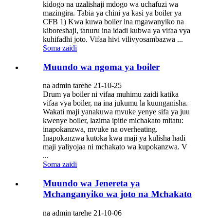
kidogo na uzalishaji mdogo wa uchafuzi wa
mazingira. Tabia ya chini ya kasi ya boiler ya
CFB 1) Kwa kuwa boiler ina mgawanyiko na
kiboreshaji, tanuru ina idadi kubwa ya vifaa vya
kuhifadhi joto. Vifaa hivi vilivyosambazwa ...
Soma zaidi
Muundo wa ngoma ya boiler
na admin tarehe 21-10-25
Drum ya boiler ni vifaa muhimu zaidi katika
vifaa vya boiler, na ina jukumu la kuunganisha.
Wakati maji yanakuwa mvuke yenye sifa ya juu
kwenye boiler, lazima ipitie michakato mitatu:
inapokanzwa, mvuke na overheating.
Inapokanzwa kutoka kwa maji ya kulisha hadi
maji yaliyojaa ni mchakato wa kupokanzwa. V
...
Soma zaidi
Muundo wa Jenereta ya
Mchanganyiko wa joto na Mchakato
na admin tarehe 21-10-06