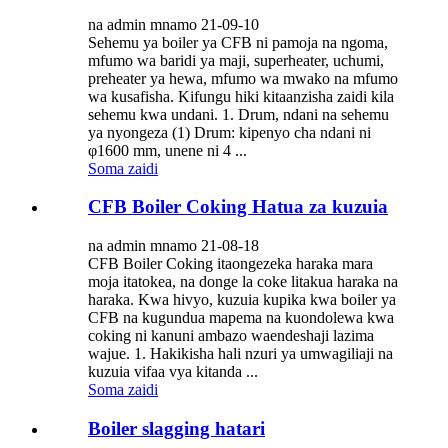
na admin mnamo 21-09-10
Sehemu ya boiler ya CFB ni pamoja na ngoma,
mfumo wa baridi ya maji, superheater, uchumi,
preheater ya hewa, mfumo wa mwako na mfumo
wa kusafisha. Kifungu hiki kitaanzisha zaidi kila
sehemu kwa undani. 1. Drum, ndani na sehemu
ya nyongeza (1) Drum: kipenyo cha ndani ni
φ1600 mm, unene ni 4 ...
Soma zaidi
CFB Boiler Coking Hatua za kuzuia
na admin mnamo 21-08-18
CFB Boiler Coking itaongezeka haraka mara
moja itatokea, na donge la coke litakua haraka na
haraka. Kwa hivyo, kuzuia kupika kwa boiler ya
CFB na kugundua mapema na kuondolewa kwa
coking ni kanuni ambazo waendeshaji lazima
wajue. 1. Hakikisha hali nzuri ya umwagiliaji na
kuzuia vifaa vya kitanda ...
Soma zaidi
Boiler slagging hatari