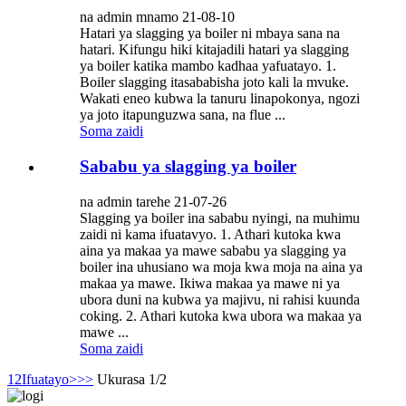
na admin mnamo 21-08-10
Hatari ya slagging ya boiler ni mbaya sana na
hatari. Kifungu hiki kitajadili hatari ya slagging
ya boiler katika mambo kadhaa yafuatayo. 1.
Boiler slagging itasababisha joto kali la mvuke.
Wakati eneo kubwa la tanuru linapokonya, ngozi
ya joto itapunguzwa sana, na flue ...
Soma zaidi
Sababu ya slagging ya boiler
na admin tarehe 21-07-26
Slagging ya boiler ina sababu nyingi, na muhimu
zaidi ni kama ifuatavyo. 1. Athari kutoka kwa
aina ya makaa ya mawe sababu ya slagging ya
boiler ina uhusiano wa moja kwa moja na aina ya
makaa ya mawe. Ikiwa makaa ya mawe ni ya
ubora duni na kubwa ya majivu, ni rahisi kuunda
coking. 2. Athari kutoka kwa ubora wa makaa ya
mawe ...
Soma zaidi
1
2
Ifuatayo>
>>
Ukurasa 1/2