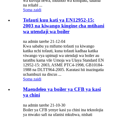
wa kuvuja hewa, muundo wa kompakt, salama
na reliabl ...
Soma zaidi
Tofauti kuu kati ya EN12952-15:
2003 na kiwango kingine cha mtihani
wa utendaji wa boiler
na admin tarehe 21-12-04
Kwa sababu ya mifumo tofauti ya kiwango
katika nchi tofauti, kuna tofauti kadhaa katika
viwango vya upimaji wa utendaji wa boiler au
taratibu kama vile Umoja wa Ulaya Standard EN
12952-15: 2003, ASME PTC4-1998, GB10184-
1988 na DLTT964-2005. Karatasi hii inazingatia
uchambuzi na discus ...
Soma zaidi
Maendeleo ya boiler ya CFB ya kasi
ya chini
na admin tarehe 21-10-30
Boiler ya CFB yenye kasi ya chini ina teknolojia
ya mwako safi na ufanisi mkubwa, nishati