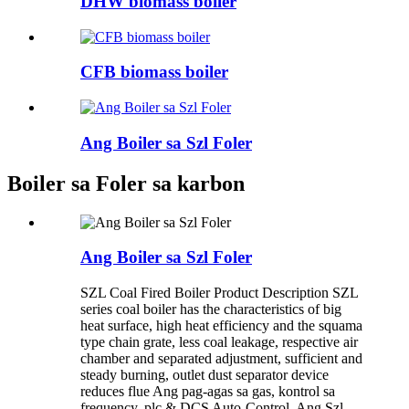
DHW biomass boiler
CFB biomass boiler
Ang Boiler sa Szl Foler
Boiler sa Foler sa karbon
Ang Boiler sa Szl Foler
SZL Coal Fired Boiler Product Description SZL
series coal boiler has the characteristics of big
heat surface, high heat efficiency and the squama
type chain grate, less coal leakage, respective air
chamber and separated adjustment, sufficient and
steady burning, outlet dust separator device
reduces flue Ang pag-agas sa gas, kontrol sa
frequency, plc & DCS Auto-Control. Ang Szl