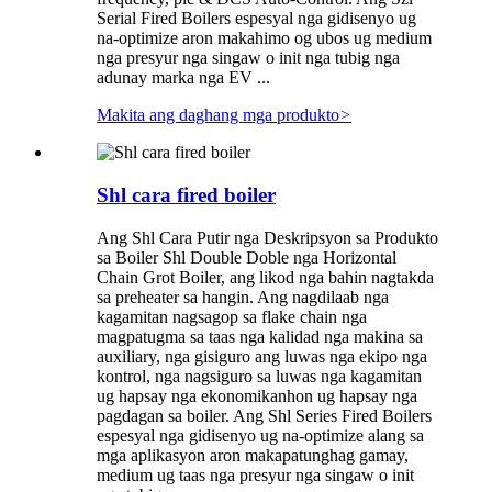
Serial Fired Boilers espesyal nga gidisenyo ug
na-optimize aron makahimo og ubos ug medium
nga presyur nga singaw o init nga tubig nga
adunay marka nga EV ...
Makita ang daghang mga produkto
>
Shl cara fired boiler
Ang Shl Cara Putir nga Deskripsyon sa Produkto
sa Boiler Shl Double Doble nga Horizontal
Chain Grot Boiler, ang likod nga bahin nagtakda
sa preheater sa hangin. Ang nagdilaab nga
kagamitan nagsagop sa flake chain nga
magpatugma sa taas nga kalidad nga makina sa
auxiliary, nga gisiguro ang luwas nga ekipo nga
kontrol, nga nagsiguro sa luwas nga kagamitan
ug hapsay nga ekonomikanhon ug hapsay nga
pagdagan sa boiler. Ang Shl Series Fired Boilers
espesyal nga gidisenyo ug na-optimize alang sa
mga aplikasyon aron makapatunghag gamay,
medium ug taas nga presyur nga singaw o init