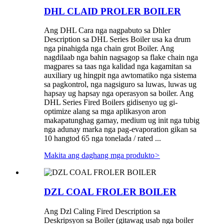
DHL CLAID PROLER BOILER
Ang DHL Cara nga nagpabuto sa Dhler
Description sa DHL Series Boiler usa ka drum
nga pinahigda nga chain grot Boiler. Ang
nagdilaab nga bahin nagsagop sa flake chain nga
magpares sa taas nga kalidad nga kagamitan sa
auxiliary ug hingpit nga awtomatiko nga sistema
sa pagkontrol, nga nagsiguro sa luwas, luwas ug
hapsay ug hapsay nga operasyon sa boiler. Ang
DHL Series Fired Boilers gidisenyo ug gi-
optimize alang sa mga aplikasyon aron
makapatunghag gamay, medium ug init nga tubig
nga adunay marka nga pag-evaporation gikan sa
10 hangtod 65 nga tonelada / rated ...
Makita ang daghang mga produkto
>
DZL COAL FROLER BOILER
Ang Dzl Caling Fired Description sa
Deskripsyon sa Boiler (gitawag usab nga boiler