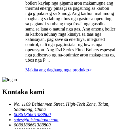
boiler) kaylap nga gigamit aron makamugna ang
thermal energy pinaagi sa pagsunog sa karbon
nga gipakusog sa Sunog. Ang karbon mahimong
maghatag sa labing ubos nga gasto sa operating
sa pagtandi sa ubang mga fossil nga gasolina
sama sa lana o natural nga gas. Ang among boiler
sa karbon adunay mga kinaiya sa taas nga
kahusayan, pag-save sa enerhiya, integrated
control, dali nga pag-instalar ug luwas nga
operasyon. Ang Dzl Series Fired Boilers espesyal
nga gidisenyo ug na-optimize aron makagama og
ubos nga P ...
Makita ang daghang mga produkto
>
Kontaka kami
No. 1169 Beitianmen Street, High-Tech Zone, Taian,
Shandong, China
0086186661388800
sales@taishanboao.com
0086186661388800