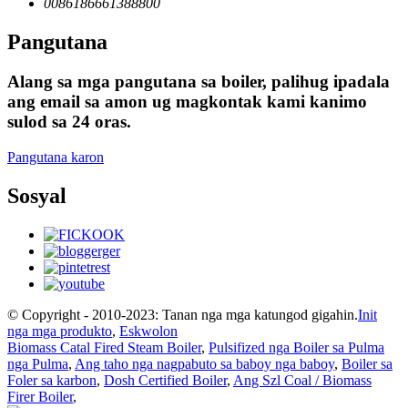
0086186661388800
Pangutana
Alang sa mga pangutana sa boiler, palihug ipadala
ang email sa amon ug magkontak kami kanimo
sulod sa 24 oras.
Pangutana karon
Sosyal
© Copyright - 2010-2023: Tanan nga mga katungod gigahin.
Init
nga mga produkto
,
Eskwolon
Biomass Catal Fired Steam Boiler
,
Pulsifized nga Boiler sa Pulma
nga Pulma
,
Ang taho nga nagpabuto sa baboy nga baboy
,
Boiler sa
Foler sa karbon
,
Dosh Certified Boiler
,
Ang Szl Coal / Biomass
Firer Boiler
,