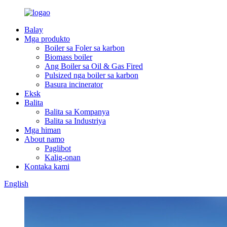
Balay
Mga produkto
Boiler sa Foler sa karbon
Biomass boiler
Ang Boiler sa Oil & Gas Fired
Pulsized nga boiler sa karbon
Basura incinerator
Eksk
Balita
Balita sa Kompanya
Balita sa Industriya
Mga himan
About namo
Paglibot
Kalig-onan
Kontaka kami
English