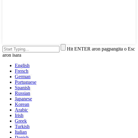
Hit ENTER aron pagpangita o Esc
aron isara
English
French
German
Portuguese
Spanish
Russian
Japanese
Korean
Arabic
Irish
Greek
Turkish
Italian
Danish