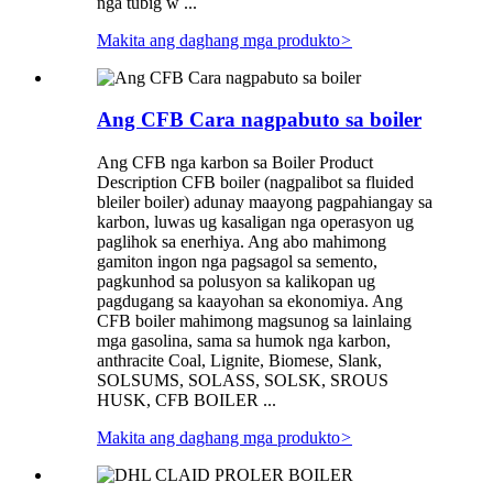
nga tubig w ...
Makita ang daghang mga produkto
>
Ang CFB Cara nagpabuto sa boiler
Ang CFB nga karbon sa Boiler Product
Description CFB boiler (nagpalibot sa fluided
bleiler boiler) adunay maayong pagpahiangay sa
karbon, luwas ug kasaligan nga operasyon ug
paglihok sa enerhiya. Ang abo mahimong
gamiton ingon nga pagsagol sa semento,
pagkunhod sa polusyon sa kalikopan ug
pagdugang sa kaayohan sa ekonomiya. Ang
CFB boiler mahimong magsunog sa lainlaing
mga gasolina, sama sa humok nga karbon,
anthracite Coal, Lignite, Biomese, Slank,
SOLSUMS, SOLASS, SOLSK, SROUS
HUSK, CFB BOILER ...
Makita ang daghang mga produkto
>