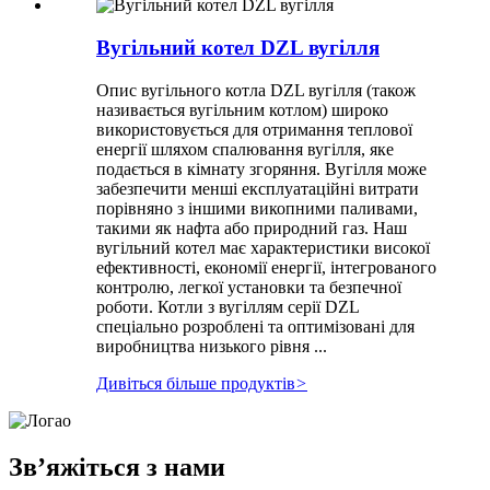
Вугільний котел DZL вугілля
Опис вугільного котла DZL вугілля (також
називається вугільним котлом) широко
використовується для отримання теплової
енергії шляхом спалювання вугілля, яке
подається в кімнату згоряння. Вугілля може
забезпечити менші експлуатаційні витрати
порівняно з іншими викопними паливами,
такими як нафта або природний газ. Наш
вугільний котел має характеристики високої
ефективності, економії енергії, інтегрованого
контролю, легкої установки та безпечної
роботи. Котли з вугіллям серії DZL
спеціально розроблені та оптимізовані для
виробництва низького рівня ...
Дивіться більше продуктів
>
Зв’яжіться з нами