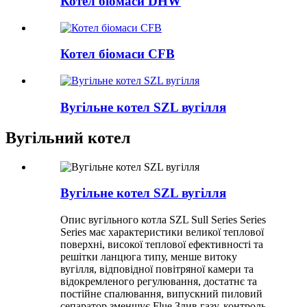
Котел біомаси DHW
Котел біомаси CFB
Вугільне котел SZL вугілля
Вугільний котел
Вугільне котел SZL вугілля
Опис вугільного котла SZL Sull Series Series
Series має характеристики великої теплової
поверхні, високої теплової ефективності та
решітки ланцюга типу, менше витоку
вугілля, відповідної повітряної камери та
відокремленого регулювання, достатнє та
постійне спалювання, випускний пиловий
сепаратор зменшує Flue Злив газу, контроль