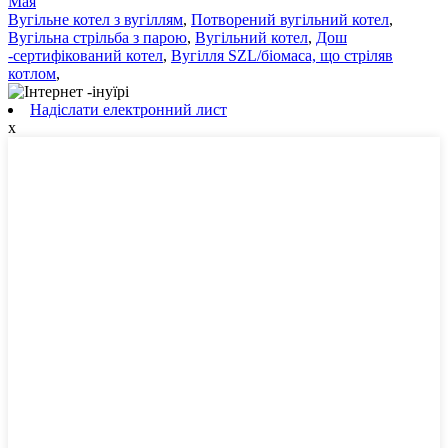
Мая
Вугільне котел з вугіллям
,
Потворений вугільний котел
,
Вугільна стрільба з парою
,
Вугільний котел
,
Дош
-сертифікований котел
,
Вугілля SZL/біомаса, що стріляв
котлом
,
Надіслати електронний лист
x