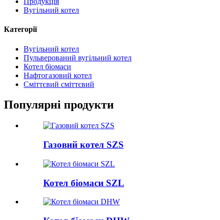
Продукція
Вугільний котел
Категорії
Вугільний котел
Пульверований вугільний котел
Котел біомаси
Нафтогазовий котел
Сміттєвий сміттєвий
Популярні продукти
Газовий котел SZS
Котел біомаси SZL