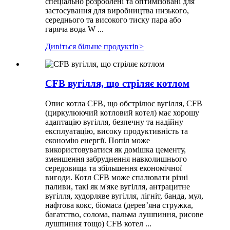
спеціально розроблені та оптимізовані для
застосування для виробництва низького,
середнього та високого тиску пара або
гаряча вода W ...
Дивіться більше продуктів
>
CFB вугілля, що стріляє котлом
Опис котла CFB, що обстрілює вугілля, CFB
(циркулюючий котловий котел) має хорошу
адаптацію вугілля, безпечну та надійну
експлуатацію, високу продуктивність та
економію енергії. Попіл може
використовуватися як домішка цементу,
зменшення забруднення навколишнього
середовища та збільшення економічної
вигоди. Котл CFB може спалювати різні
паливи, такі як м'яке вугілля, антрацитне
вугілля, худорляве вугілля, лігніт, банда, мул,
нафтова кокс, біомаса (дерев’яна стружка,
багатство, солома, пальма лушпиння, рисове
лушпиння тощо) CFB котел ...