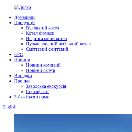
Домашній
Продукція
Вугільний котел
Котел біомаси
Нафтогазовий котел
Пульверований вугільний котел
Сміттєвий сміттєвий
EPC
Новини
Новини компанії
Новини галузі
Випадки
Про нас
Заводська екскурсія
Сертифікат
Зв’яжіться з нами
English