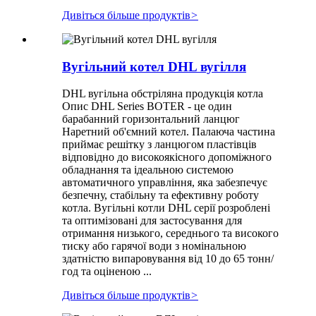
Дивіться більше продуктів
>
Вугільний котел DHL вугілля
DHL вугільна обстріляна продукція котла
Опис DHL Series BOTER - це один
барабанний горизонтальний ланцюг
Наретний об'ємний котел. Палаюча частина
приймає решітку з ланцюгом пластівців
відповідно до високоякісного допоміжного
обладнання та ідеальною системою
автоматичного управління, яка забезпечує
безпечну, стабільну та ефективну роботу
котла. Вугільні котли DHL серії розроблені
та оптимізовані для застосування для
отримання низького, середнього та високого
тиску або гарячої води з номінальною
здатністю випаровування від 10 до 65 тонн/
год та оціненою ...
Дивіться більше продуктів
>