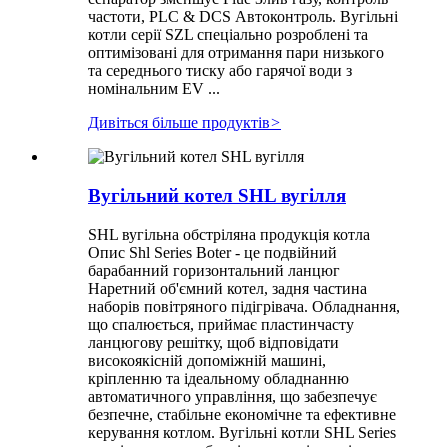
частоти, PLC & DCS Автоконтроль. Вугільні
котли серії SZL спеціально розроблені та
оптимізовані для отримання пари низького
та середнього тиску або гарячої води з
номінальним EV ...
Дивіться більше продуктів
>
Вугільний котел SHL вугілля
SHL вугільна обстріляна продукція котла
Опис Shl Series Boter - це подвійний
барабанний горизонтальний ланцюг
Наретний об'ємний котел, задня частина
наборів повітряного підігрівача. Обладнання,
що спалюється, приймає пластинчасту
ланцюгову решітку, щоб відповідати
високоякісній допоміжній машині,
кріпленню та ідеальному обладнанню
автоматичного управління, що забезпечує
безпечне, стабільне економічне та ефективне
керування котлом. Вугільні котли SHL Series