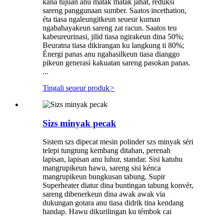
kana tujuan anu matak matak jahat, réduksi
sareng panggunaan sumber. Saatos incethation,
éta tiasa ngaleungitkeun seueur kuman
ngabahayakeun sareng zat racun. Saatos teu
kabeureurinasi, jilid tiasa ngirakeun dina 50%;
Beuratna tiasa dikirangan ku langkung ti 80%;
Énergi panas anu ngahasilkeun tiasa dianggo
pikeun generasi kakuatan sareng pasokan panas.
...
Tingali seueur produk
>
Sizs minyak pecak
Sistem szs dipecat mesin polinder szs minyak séri
telepi tungtung kembang ditahan, perenah
lapisan, lapisan anu luhur, standar. Sisi katuhu
mangrupikeun hawu, sareng sisi kénca
mangrupikeun bungkusan tabung. Supir
Superheater diatur dina buntingan tabung konvér,
sareng dibenerkeun dina awak awak via
dukungan gotara anu tiasa didrik tina kendang
handap. Hawu dikurilingan ku témbok cai