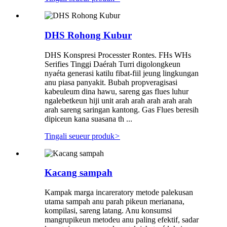
DHS Rohong Kubur
DHS Konspresi Processter Rontes. FHs WHs
Serifies Tinggi Daérah Turri digolongkeun
nyaéta generasi katilu fibat-fiil jeung lingkungan
anu piasa panyakit. Bubah propveragisasi
kabeuleum dina hawu, sareng gas flues luhur
ngalebetkeun hiji unit arah arah arah arah arah
arah sareng saringan kantong. Gas Flues beresih
dipiceun kana suasana th ...
Tingali seueur produk
>
Kacang sampah
Kampak marga incareratory metode palekusan
utama sampah anu parah pikeun merianana,
kompilasi, sareng latang. Anu konsumsi
mangrupikeun metodeu anu paling efektif, sadar