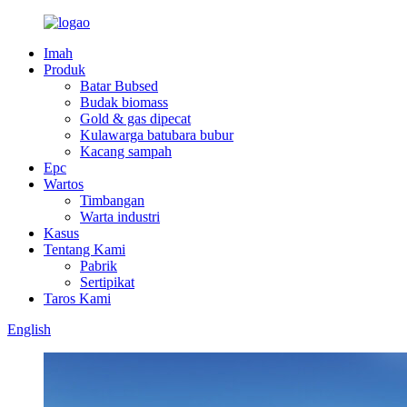
Imah
Produk
Batar Bubsed
Budak biomass
Gold & gas dipecat
Kulawarga batubara bubur
Kacang sampah
Epc
Wartos
Timbangan
Warta industri
Kasus
Tentang Kami
Pabrik
Sertipikat
Taros Kami
English