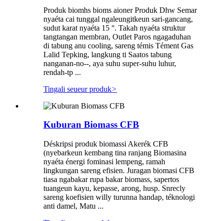
Produk biomhs bioms aioner Produk Dhw Semar
nyaéta cai tunggal ngaleungitkeun sari-gancang,
sudut karat nyaéta 15 °. Takah nyaéta struktur
tangtangan membran, Outlet Paros ngagaduhan
di tabung anu cooling, sareng témis Tément Gas
Lalid Tepking, langkung ti Saatos tabung
nanganan-no--, aya suhu super-suhu luhur,
rendah-tp ...
Tingali seueur produk
>
Kuburan Biomass CFB
Déskripsi produk biomassi Akerék CFB
(nyebarkeun kembang tina ranjang Biomasina
nyaéta énergi fominasi lempeng, ramah
lingkungan sareng efisien. Juragan biomasi CFB
tiasa ngabakar rupa bakar biomass, sapertos
tuangeun kayu, kepasse, arong, husp. Snrecly
sareng koefisien willy turunna handap, téknologi
anti damel, Matu ...