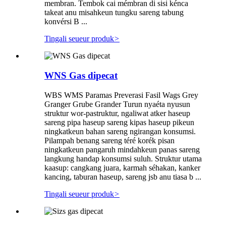
membran. Tembok cai mémbran di sisi kénca
takeat anu misahkeun tungku sareng tabung
konvérsi B ...
Tingali seueur produk
>
WNS Gas dipecat
WBS WMS Paramas Preverasi Fasil Wags Grey
Granger Grube Grander Turun nyaéta nyusun
struktur wor-pastruktur, ngaliwat atker haseup
sareng pipa haseup sareng kipas haseup pikeun
ningkatkeun bahan sareng ngirangan konsumsi.
Pilampah benang sareng téré korék pisan
ningkatkeun pangaruh mindahkeun panas sareng
langkung handap konsumsi suluh. Struktur utama
kaasup: cangkang juara, karmah séhakan, kanker
kancing, taburan haseup, sareng jsb anu tiasa b ...
Tingali seueur produk
>