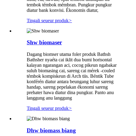
tembok témbok mémbran. Pungkur pungkur
diatur bank konvisi. Ékonomis diatur,
Tingali seueur produk
>
Shw biomaser
Dagang biomser utama foler produk Bathsh
Bathsher nyaéta cai iklit dua bumi horisontal
kalayan ngarangan aci, cocog pikeun ngabakar
suluh biomasing cai, sareng cai mérek -couled
témbok kompiskeun di Arch tiis. Béntik Tube
konférén diatur antara beungang luhur sareng
handap, sareng pepelakan ékonomi sareng
prehater hawa diatur dina pungkur. Panto anu
langgung anu langgung
Tingali seueur produk
>
Dhw biomass biang