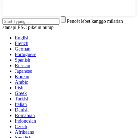
Pencét lebet kanggo milarian
atanapi ESC pikeun nutup
English
French
German
Portuguese
Spanish
Russian
Japanese
Korean
Arabic
Irish
Greek
Turkish
Italian
Danish
Romanian
Indonesian
Czech
Afrikaans
Swedish