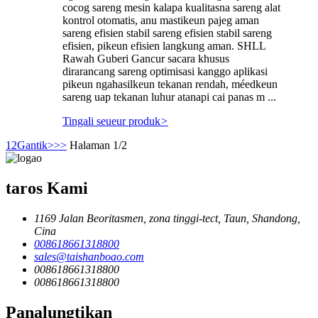
cocog sareng mesin kalapa kualitasna sareng alat
kontrol otomatis, anu mastikeun pajeg aman
sareng efisien stabil sareng efisien stabil sareng
efisien, pikeun efisien langkung aman. SHLL
Rawah Guberi Gancur sacara khusus
dirarancang sareng optimisasi kanggo aplikasi
pikeun ngahasilkeun tekanan rendah, méedkeun
sareng uap tekanan luhur atanapi cai panas m ...
Tingali seueur produk
>
1
2
Gantik>
>>
Halaman 1/2
taros Kami
1169 Jalan Beoritasmen, zona tinggi-tect, Taun, Shandong,
Cina
008618661318800
sales@taishanboao.com
008618661318800
008618661318800
Panalungtikan