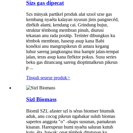
Sizs gas dipecat
Szs minyak partikel produk alat szsol szse gas
kembang nyaéta kalayan nyusun jinis pangnecéd,
dirékih alami, kendang cai. Grindung bujur,
struktur témbong membran pinuh, diurusi
tekanan anu rada positip. Terinter dibungkus ku
témbok membran, haseup asup kana Babi
konéksi anu mangrupikeun di antara kegang
luhur sareng jangkungna tina hampir jalan-tempat
jalan, teras asup kana firéktor pokus. Susu series
beku gas dirancang sareng dioptimalkeun pikeun
p ...
Tingali seueur produk
>
Sizl Biomass
Biomil SZL afaster szl is séras biomser biumsik
aduk, anu cocog pikeun ngabakar suluh biomas
sapertos anggota "o" -shaps susunan, pamakean
kisaran. Hareupeun bumi nyaéta saluran kutub
kutu, éta, hawak; opat témbok ditutupan ku