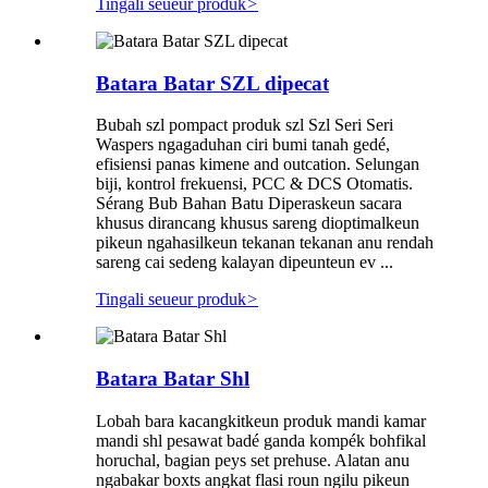
Tingali seueur produk
>
Batara Batar SZL dipecat
Bubah szl pompact produk szl Szl Seri Seri
Waspers ngagaduhan ciri bumi tanah gedé,
efisiensi panas kimene and outcation. Selungan
biji, kontrol frekuensi, PCC & DCS Otomatis.
Sérang Bub Bahan Batu Diperaskeun sacara
khusus dirancang khusus sareng dioptimalkeun
pikeun ngahasilkeun tekanan tekanan anu rendah
sareng cai sedeng kalayan dipeunteun ev ...
Tingali seueur produk
>
Batara Batar Shl
Lobah bara kacangkitkeun produk mandi kamar
mandi shl pesawat badé ganda kompék bohfikal
horuchal, bagian peys set prehuse. Alatan anu
ngabakar boxts angkat flasi roun ngilu pikeun