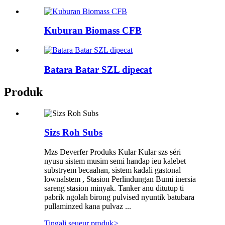
Kuburan Biomass CFB
Batara Batar SZL dipecat
Produk
Sizs Roh Subs
Mzs Deverfer Produks Kular Kular szs séri
nyusu sistem musim semi handap ieu kalebet
substryem becaahan, sistem kadali gastonal
lownalstem , Stasion Perlindungan Bumi inersia
sareng stasion minyak. Tanker anu ditutup ti
pabrik ngolah birong pulvised nyuntik batubara
pullaminzed kana pulvaz ...
Tingali seueur produk
>