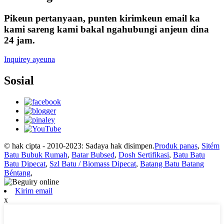
Pikeun pertanyaan, punten kirimkeun email ka
kami sareng kami bakal ngahubungi anjeun dina
24 jam.
Inquirey ayeuna
Sosial
© hak cipta - 2010-2023: Sadaya hak disimpen.
Produk panas
,
Sitém
Batu Bubuk Rumah
,
Batar Bubsed
,
Dosh Sertifikasi
,
Batu Batu
Batu Dipecat
,
Szl Batu / Biomass Dipecat
,
Batang Batu Batang
Béntang
,
Kirim email
x