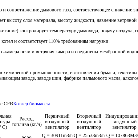
 и сопротивление дымового газа, соответствующее снижение эн
ает высоту слоя материала, высоту жидкости, давление ветряной
жигание) контролирует температуру дымохода, подачу воздуха, 
 котел и соответствует 110% требованиям нагрузки.
р -камера печи и ветряная камера и соединены мембранной водн
 в химической промышленности, изготовлении бумаги, текстил
ающем заводе, заводе шин, фабрике пальмового масла, алкогол
ые CFB
Котлер биомассы
льная
Первичный
Вторичный
Индуцирован
Расход
атура
воздушный
воздушный
воздушный
топлива (кг/ч)
° C)
вентилятор
вентилятор
вентилятор
Q = 30911m3/h
Q = 25533m3/h
Q = 107863M3/