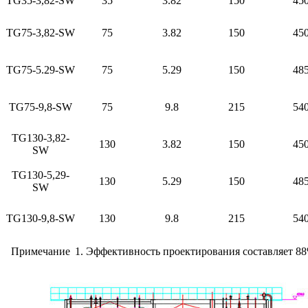
TG35-3,82-SW
35
3.82
150
45
TG75-3,82-SW
75
3.82
150
45
TG75-5.29-SW
75
5.29
150
48
TG75-9,8-SW
75
9.8
215
54
TG130-3,82-
130
3.82
150
45
SW
TG130-5,29-
130
5.29
150
48
SW
TG130-9,8-SW
130
9.8
215
54
Примечание
1. Эффективность проектирования составляет 88