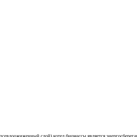
псевдоожиженный слой) котел биомассы является энергосберег