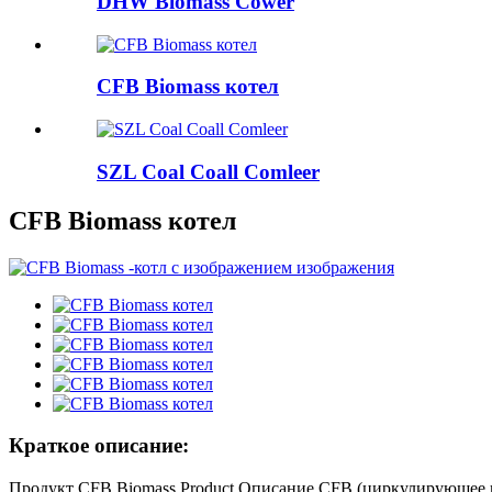
DHW Biomass Cower
CFB Biomass котел
SZL Coal Coall Comleer
CFB Biomass котел
Краткое описание:
Продукт CFB Biomass Product Описание CFB (циркулирующее 