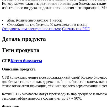
Котлер может сжигать различные топлива для биомассы, такие 
избыточного воздуха, надежная технология антиляризации, Мату
Мин. Количество заказов:
1 набор
Способность снабжения:
50 комплектов в месяц
Отправить нам электронное письмо
Скачать как PDF
Деталь продукта
Теги продукта
CFB
Котел биомассы
Описание продукта
CFB (циркулирующее псевдоожиженный слой) Котлер биомассы
для биомассы, такие как деревянный чип, багасса, солома, па
технология антиляризации, техника зрелого герметизации и те
Котлы CFB биомассы могут производить пар среднего и высок
тепловая эффективность составляет до 87 ~ 90%.
Функции: