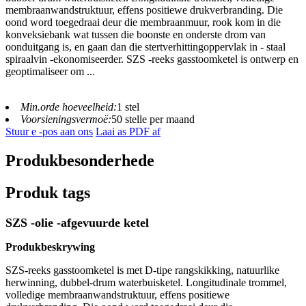
membraanwandstruktuur, effens positiewe drukverbranding. Die
oond word toegedraai deur die membraanmuur, rook kom in die
konveksiebank wat tussen die boonste en onderste drom van
oonduitgang is, en gaan dan die stertverhittingoppervlak in - staal
spiraalvin -ekonomiseerder. SZS -reeks gasstoomketel is ontwerp en
geoptimaliseer om ...
Min.orde hoeveelheid:
1 stel
Voorsieningsvermoë:
50 stelle per maand
Stuur e -pos aan ons
Laai as PDF af
Produkbesonderhede
Produk tags
SZS -olie -afgevuurde ketel
Produkbeskrywing
SZS-reeks gasstoomketel is met D-tipe rangskikking, natuurlike
herwinning, dubbel-drum waterbuisketel. Longitudinale trommel,
volledige membraanwandstruktuur, effens positiewe