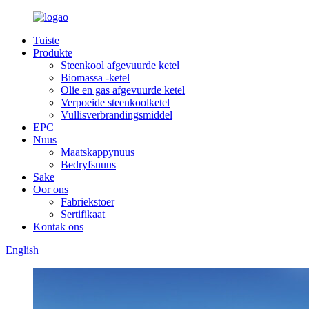
Tuiste
Produkte
Steenkool afgevuurde ketel
Biomassa -ketel
Olie en gas afgevuurde ketel
Verpoeide steenkoolketel
Vullisverbrandingsmiddel
EPC
Nuus
Maatskappynuus
Bedryfsnuus
Sake
Oor ons
Fabriekstoer
Sertifikaat
Kontak ons
English