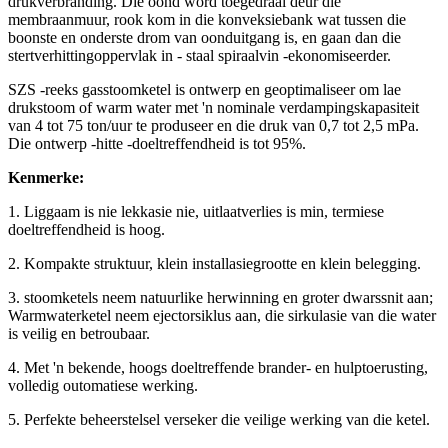
drukverbranding. Die oond word toegedraai deur die
membraanmuur, rook kom in die konveksiebank wat tussen die
boonste en onderste drom van oonduitgang is, en gaan dan die
stertverhittingoppervlak in - staal spiraalvin -ekonomiseerder.
SZS -reeks gasstoomketel is ontwerp en geoptimaliseer om lae
drukstoom of warm water met 'n nominale verdampingskapasiteit
van 4 tot 75 ton/uur te produseer en die druk van 0,7 tot 2,5 mPa.
Die ontwerp -hitte -doeltreffendheid is tot 95%.
Kenmerke:
1. Liggaam is nie lekkasie nie, uitlaatverlies is min, termiese
doeltreffendheid is hoog.
2. Kompakte struktuur, klein installasiegrootte en klein belegging.
3. stoomketels neem natuurlike herwinning en groter dwarssnit aan;
Warmwaterketel neem ejectorsiklus aan, die sirkulasie van die water
is veilig en betroubaar.
4. Met 'n bekende, hoogs doeltreffende brander- en hulptoerusting,
volledig outomatiese werking.
5. Perfekte beheerstelsel verseker die veilige werking van die ketel.