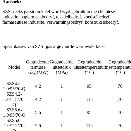
Aansoek:
SZS -reeks gasstoomketel word wyd gebruik in die chemiese
industrie, papiermaakbedryf, tekstielbedryf, voedselbedryf,
farmaseutiese industrie, verwarmingsbedryf, konstruksiebedryf.
Spesifikasies van SZS -gas afgevuurde warmwaterketel
Gegradeerde
Gegradeerde
Gegradeerde
Gegradeerd
Model
termiese
uitsetdruk
uitsettemperatuur
insettemperat
krag (MW)
(MPa)
(° C)
(° C)
SZS4.2-
4.2
1
95
70
1.0/95/70-Q
SZS4.2-
1.0/115/70-
4.2
1
115
70
Q
SZS5.6-
5.6
1
95
70
1.0/95/70-Q
SZS5.6-
1.0/115/70-
5.6
1
115
70
Q