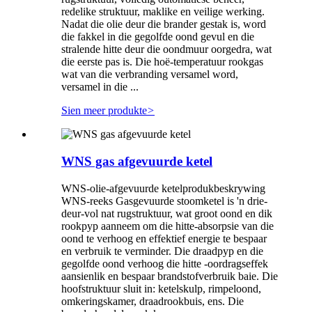
redelike struktuur, maklike en veilige werking.
Nadat die olie deur die brander gestak is, word
die fakkel in die gegolfde oond gevul en die
stralende hitte deur die oondmuur oorgedra, wat
die eerste pas is. Die hoë-temperatuur rookgas
wat van die verbranding versamel word,
versamel in die ...
Sien meer produkte
>
WNS gas afgevuurde ketel
WNS-olie-afgevuurde ketelprodukbeskrywing
WNS-reeks Gasgevuurde stoomketel is 'n drie-
deur-vol nat rugstruktuur, wat groot oond en dik
rookpyp aanneem om die hitte-absorpsie van die
oond te verhoog en effektief energie te bespaar
en verbruik te verminder. Die draadpyp en die
gegolfde oond verhoog die hitte -oordragseffek
aansienlik en bespaar brandstofverbruik baie. Die
hoofstruktuur sluit in: ketelskulp, rimpeloond,
omkeringskamer, draadrookbuis, ens. Die