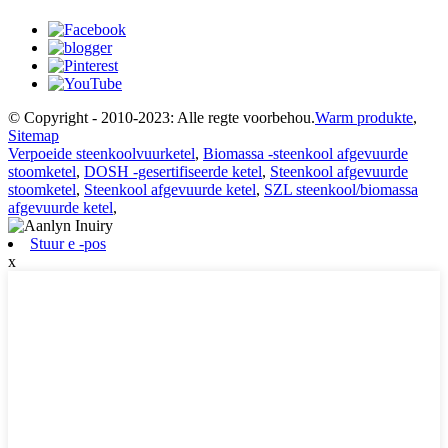
© Copyright - 2010-2023: Alle regte voorbehou.
Warm produkte
,
Sitemap
Verpoeide steenkoolvuurketel
,
Biomassa -steenkool afgevuurde
stoomketel
,
DOSH -gesertifiseerde ketel
,
Steenkool afgevuurde
stoomketel
,
Steenkool afgevuurde ketel
,
SZL steenkool/biomassa
afgevuurde ketel
,
Stuur e -pos
x