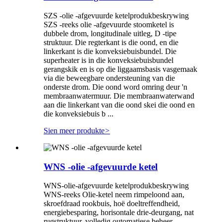
SZS -olie -afgevuurde ketelprodukbeskrywing
SZS -reeks olie -afgevuurde stoomketel is
dubbele drom, longitudinale uitleg, D -tipe
struktuur. Die regterkant is die oond, en die
linkerkant is die konveksiebuisbundel. Die
superheater is in die konveksiebuisbundel
gerangskik en is op die liggaamsbasis vasgemaak
via die beweegbare ondersteuning van die
onderste drom. Die oond word omring deur 'n
membraanwatermuur. Die membraanwaterwand
aan die linkerkant van die oond skei die oond en
die konveksiebuis b ...
Sien meer produkte
>
WNS -olie -afgevuurde ketel
WNS-olie-afgevuurde ketelprodukbeskrywing
WNS-reeks Olie-ketel neem rimpeloond aan,
skroefdraad rookbuis, hoë doeltreffendheid,
energiebesparing, horisontale drie-deurgang, nat
rugstruktuur, volledig outomatiese beheer,