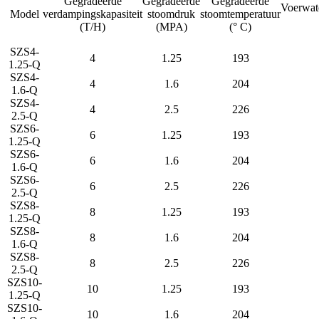
Gegradeerde
Gegradeerde
Gegradeerde
Voerwat
Model
verdampingskapasiteit
stoomdruk
stoomtemperatuur
(T/H)
(MPA)
(° C)
SZS4-
4
1.25
193
1.25-Q
SZS4-
4
1.6
204
1.6-Q
SZS4-
4
2.5
226
2.5-Q
SZS6-
6
1.25
193
1.25-Q
SZS6-
6
1.6
204
1.6-Q
SZS6-
6
2.5
226
2.5-Q
SZS8-
8
1.25
193
1.25-Q
SZS8-
8
1.6
204
1.6-Q
SZS8-
8
2.5
226
2.5-Q
SZS10-
10
1.25
193
1.25-Q
SZS10-
10
1.6
204