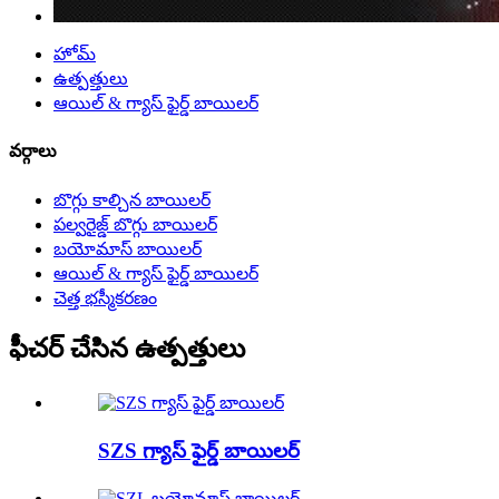
హోమ్
ఉత్పత్తులు
ఆయిల్ & గ్యాస్ ఫైర్డ్ బాయిలర్
వర్గాలు
బొగ్గు కాల్చిన బాయిలర్
పల్వరైజ్డ్ బొగ్గు బాయిలర్
బయోమాస్ బాయిలర్
ఆయిల్ & గ్యాస్ ఫైర్డ్ బాయిలర్
చెత్త భస్మీకరణం
ఫీచర్ చేసిన ఉత్పత్తులు
SZS గ్యాస్ ఫైర్డ్ బాయిలర్