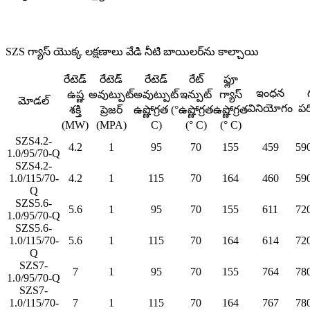
SZS గ్యాస్ యొక్క లక్షణాలు వేడి నీటి బాయిలర్‌ను కాల్చాయి
రేటెడ్
రేటెడ్
రేటెడ్
రేట్
ఫ్లూ
ఇంధన
ఉష్ణ
అవుట్పుట్
అవుట్పుట్
ఇన్పుట్
గ్యాస్
మోడల్
వినియోగం
పర
శక్తి
ప్రెజర్
ఉష్ణోగ్రత (°
ఉష్ణోగ్రత
ఉష్ణోగ్రత
(MW)
(MPA)
C)
(° C)
(° C)
SZS4.2-
4.2
1
95
70
155
459
59
1.0/95/70-Q
SZS4.2-
1.0/115/70-
4.2
1
115
70
164
460
59
Q
SZS5.6-
5.6
1
95
70
155
611
72
1.0/95/70-Q
SZS5.6-
1.0/115/70-
5.6
1
115
70
164
614
72
Q
SZS7-
7
1
95
70
155
764
78
1.0/95/70-Q
SZS7-
1.0/115/70-
7
1
115
70
164
767
78