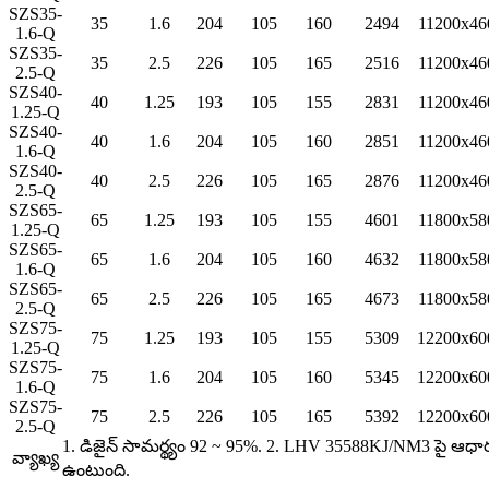
SZS35-
35
1.6
204
105
160
2494
11200x46
1.6-Q
SZS35-
35
2.5
226
105
165
2516
11200x46
2.5-Q
SZS40-
40
1.25
193
105
155
2831
11200x46
1.25-Q
SZS40-
40
1.6
204
105
160
2851
11200x46
1.6-Q
SZS40-
40
2.5
226
105
165
2876
11200x46
2.5-Q
SZS65-
65
1.25
193
105
155
4601
11800x58
1.25-Q
SZS65-
65
1.6
204
105
160
4632
11800x58
1.6-Q
SZS65-
65
2.5
226
105
165
4673
11800x58
2.5-Q
SZS75-
75
1.25
193
105
155
5309
12200x60
1.25-Q
SZS75-
75
1.6
204
105
160
5345
12200x60
1.6-Q
SZS75-
75
2.5
226
105
165
5392
12200x60
2.5-Q
1. డిజైన్ సామర్థ్యం 92 ~ 95%. 2. LHV 35588KJ/NM3 పై ఆధా
వ్యాఖ్య
ఉంటుంది.