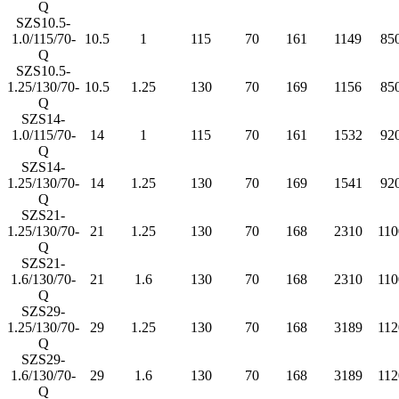
Q
SZS10.5-
1.0/115/70-
10.5
1
115
70
161
1149
85
Q
SZS10.5-
1.25/130/70-
10.5
1.25
130
70
169
1156
85
Q
SZS14-
1.0/115/70-
14
1
115
70
161
1532
92
Q
SZS14-
1.25/130/70-
14
1.25
130
70
169
1541
92
Q
SZS21-
1.25/130/70-
21
1.25
130
70
168
2310
110
Q
SZS21-
1.6/130/70-
21
1.6
130
70
168
2310
110
Q
SZS29-
1.25/130/70-
29
1.25
130
70
168
3189
112
Q
SZS29-
1.6/130/70-
29
1.6
130
70
168
3189
112
Q