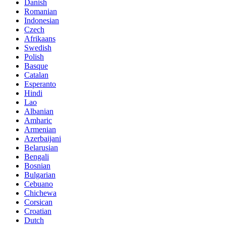
Danish
Romanian
Indonesian
Czech
Afrikaans
Swedish
Polish
Basque
Catalan
Esperanto
Hindi
Lao
Albanian
Amharic
Armenian
Azerbaijani
Belarusian
Bengali
Bosnian
Bulgarian
Cebuano
Chichewa
Corsican
Croatian
Dutch