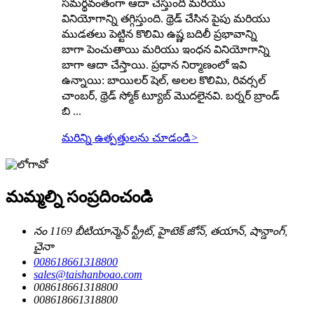
సమర్థవంతంగా ఆదా చేస్తుంది మరియు
వినియోగాన్ని తగ్గిస్తుంది. థ్రెడ్ చేసిన పైపు మరియు
ముడతలు పెట్టిన కొలిమి ఉష్ణ బదిలీ ప్రభావాన్ని
బాగా పెంచుతాయి మరియు ఇంధన వినియోగాన్ని
బాగా ఆదా చేస్తాయి. ప్రధాన నిర్మాణంలో ఇవి
ఉన్నాయి: బాయిలర్ షెల్, అలల కొలిమి, రివర్సల్
చాంబర్, థ్రెడ్ స్మోక్ ట్యూబ్ మొదలైనవి. బర్నర్ బ్రాండ్
బి ...
మరిన్ని ఉత్పత్తులను చూడండి
>
మమ్మల్ని సంప్రదించండి
నం 1169 బీటియాన్మెన్ స్ట్రీట్, హైటెక్ జోన్, తయాన్, షాన్డాంగ్,
చైనా
008618661318800
sales@taishanboao.com
008618661318800
008618661318800