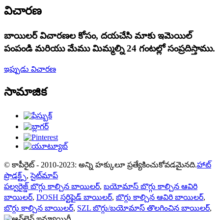
విచారణ
బాయిలర్ విచారణల కోసం, దయచేసి మాకు ఇమెయిల్
పంపండి మరియు మేము మిమ్మల్ని 24 గంటల్లో సంప్రదిస్తాము.
ఇప్పుడు విచారణ
సామాజిక
© కాపీరైట్ - 2010-2023: అన్ని హక్కులూ ప్రత్యేకించుకోవడమైనది.
హాట్
ప్రొడక్ట్స్
,
సైట్‌మాప్
పల్వరైజ్డ్ బొగ్గు కాల్చిన బాయిలర్
,
బయోమాస్ బొగ్గు కాల్చిన ఆవిరి
బాయిలర్
,
DOSH సర్టిఫైడ్ బాయిలర్
,
బొగ్గు కాల్చిన ఆవిరి బాయిలర్
,
బొగ్గు కాల్చిన బాయిలర్
,
SZL బొగ్గు/బయోమాస్ తొలగించిన బాయిలర్
,