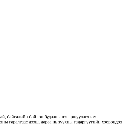
ттай, байгалийн бойлон будааны цэвэршуулагч юм.
ухны гаралтаас дээш, дараа нь зуухны гадаргуугийн хоорондох