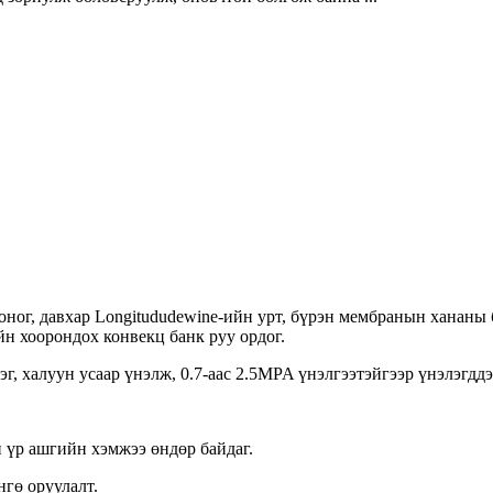
оног, давхар Longitududewine-ийн урт, бүрэн мембранын хананы б
йн хоорондох конвекц банк руу ордог.
г, халуун усаар үнэлж, 0.7-аас 2.5MPA үнэлгээтэйгээр үнэлэгдд
н үр ашгийн хэмжээ өндөр байдаг.
гө оруулалт.