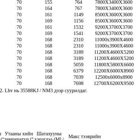
70
155
764
7800X3400X3600
70
164
767
7800X3400X3600
70
161
1149
8500X3600X3600
70
169
1156
8500X3600X3600
70
161
1532
9200X3700X3700
70
169
1541
9200X3700X3700
70
168
2310
11000x3900X4600
70
168
2310
11000x3900X4600
70
168
3189
11200X4600X5200
70
168
3189
11200X4600X5200
70
168
5059
11800X5800X6600
70
168
6379
12200X6000X8900
70
168
7039
12500x6000x8900
70
168
7698
12700X6200X9500
2. Lhv нь 35588KJ / NM3 дээр суурилдаг.
ы
Утааны хийн
Шатахууны
Макс тээврийн
(°
температур (°
хэрэглээ (M³ /