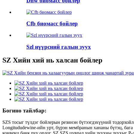
Dhw биомасс бойлер
Cfb биомасс бойлер
Szl нүүрсний галын зуух
SZ Хийн хий нь халсан бойлер
Богино тайлбар:
SZS тосыг түлдэг бойлерын резинэн бүтээгдэхүүний тодорхойло
Longitududewine-ийн урт, бүрэн мембранын хананы бүтэц, бага 
конвекц банк руу ордог. SZ SZS цуврал хийн зуухны зуухыг P-д