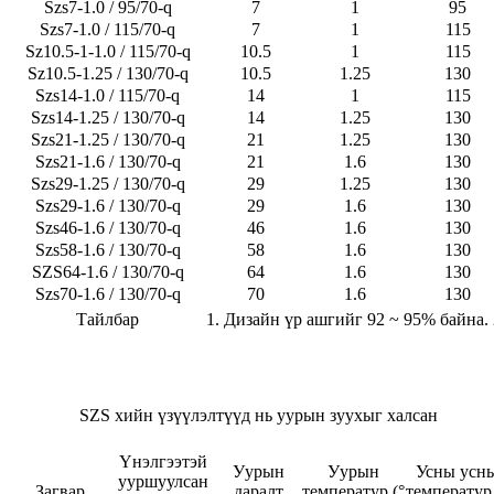
Szs7-1.0 / 95/70-q
7
1
95
Szs7-1.0 / 115/70-q
7
1
115
Sz10.5-1-1.0 / 115/70-q
10.5
1
115
Sz10.5-1.25 / 130/70-q
10.5
1.25
130
Szs14-1.0 / 115/70-q
14
1
115
Szs14-1.25 / 130/70-q
14
1.25
130
Szs21-1.25 / 130/70-q
21
1.25
130
Szs21-1.6 / 130/70-q
21
1.6
130
Szs29-1.25 / 130/70-q
29
1.25
130
Szs29-1.6 / 130/70-q
29
1.6
130
Szs46-1.6 / 130/70-q
46
1.6
130
Szs58-1.6 / 130/70-q
58
1.6
130
SZS64-1.6 / 130/70-q
64
1.6
130
Szs70-1.6 / 130/70-q
70
1.6
130
Тайлбар
1. Дизайн үр ашгийг 92 ~ 95% байна. 
SZS хийн үзүүлэлтүүд нь уурын зуухыг халсан
Үнэлгээтэй
Уурын
Уурын
Усны усн
ууршуулсан
Загвар
даралт
температур (°
температур 