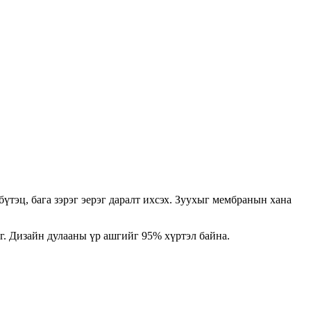
үтэц, бага зэрэг эерэг даралт ихсэх. Зуухыг мембранын хана
эг. Дизайн дулааны үр ашгийг 95% хүртэл байна.