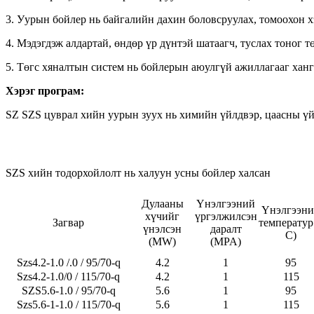
3. Уурын бойлер нь байгалийн дахин боловсруулах, томоохон хэ
4. Мэдэгдэж алдартай, өндөр үр дүнтэй шатаагч, туслах тоног 
5. Төгс хяналтын систем нь бойлерын аюулгүй ажиллагааг ханг
Хэрэг програм:
SZ SZS цуврал хийн уурын зуух нь химийн үйлдвэр, ц
SZS хийн тодорхойлолт нь халуун усны бойлер халсан
Дулааны
Үнэлгээний
Үнэлгээн
хүчийг
үргэлжилсэн
Загвар
температур 
үнэлсэн
даралт
C)
(MW)
(MPA)
Szs4.2-1.0 /.0 / 95/70-q
4.2
1
95
Szs4.2-1.0/0 / 115/70-q
4.2
1
115
SZS5.6-1.0 / 95/70-q
5.6
1
95
Szs5.6-1-1.0 / 115/70-q
5.6
1
115