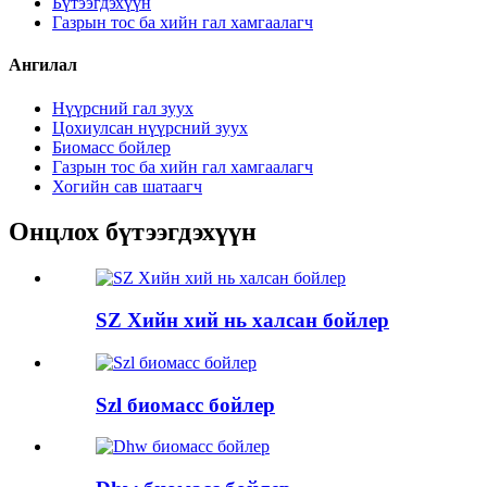
Бүтээгдэхүүн
Газрын тос ба хийн гал хамгаалагч
Ангилал
Нүүрсний гал зуух
Цохиулсан нүүрсний зуух
Биомасс бойлер
Газрын тос ба хийн гал хамгаалагч
Хогийн сав шатаагч
Онцлох бүтээгдэхүүн
SZ Хийн хий нь халсан бойлер
Szl биомасс бойлер