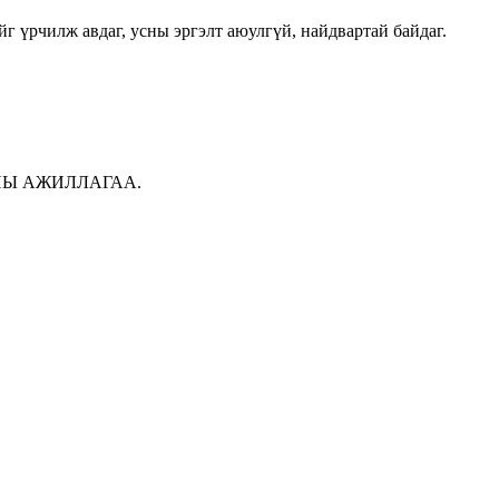
г үрчилж авдаг, усны эргэлт аюулгүй, найдвартай байдаг.
ААНЫ АЖИЛЛАГАА.