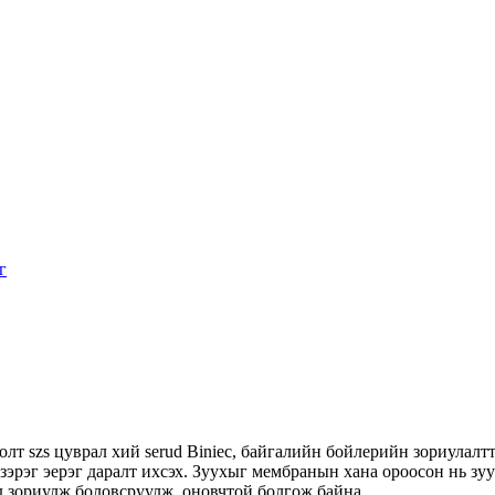
лт szs цуврал хий serud Biniec, байгалийн бойлерийн зориулал
зэрэг эерэг даралт ихсэх. Зуухыг мембранын хана ороосон нь зу
 зориулж боловсруулж, оновчтой болгож байна ...