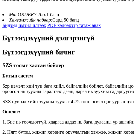
Min.ORDERY Тоо:
1 багц
Хангамжийн чадвар:
Сард 50 багц
Бидэнд имэйл илгээх
PDF хэлбэрээр татаж авах
Бүтээгдэхүүний дэлгэрэнгүй
Бүтээгдэхүүний бичиг
SZS тосыг халсан бойлер
Бүтын систем
Szp нэмэлт хий тун бага хийл, байгалийн бойлет, байгалийн цо
ороосон нь зуухны гаралтаас дээш, дараа нь зуухны гадаргууги
SZS цуврал хийн зуухны зуухыг 4-75 тонн эсвэл цаг уурын цэнэ
Онцлог:
1. Бие нь гоождоггүй, ядаргаа алдах нь бага, дулааны үр ашгий
2. Нягт бүтэц, жижиг хөрөнгө оруулалтын хэмжээ, жижиг хөрөн