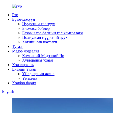
Гэр
Бүтээгдэхүүн
Нүүрсний гал зуух
Биомасс бойлер
Газрын тос ба хийн гал хамгаалагч
Цохиулсан нүүрсний зуух
Хогийн сав шатаагч
Тугааз
Мэдээ мэдээлэл
Компаний Мэдээний Чи
Хувьцайны ухаан
Хэлэлцэх нь
Бидний тухай
Үйлдвэрийн аялал
Үнэмлэх
Холбоо барих
English