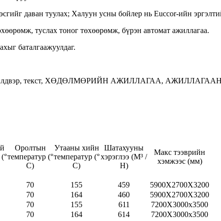
сгийг даван туулах; Халуун усны бойлер нь Euccor-ийн эргэлтий
төхөөрөмж, туслах тоног төхөөрөмж, бүрэн автомат ажиллагаа.
ахыг баталгаажуулдаг.
аасны үйлдвэр, текст, ХӨДӨЛМӨРИЙН АЖИЛЛАГАА, АЖИЛЛАГ
ий
Оролтын
Утааны хийн
Шатахууны
Макс тээврийн
(°
температур (°
температур (°
хэрэглээ (M³ /
хэмжээс (мм)
C)
C)
H)
70
155
459
5900X2700X3200
70
164
460
5900X2700X3200
70
155
611
7200X3000x3500
70
164
614
7200X3000x3500